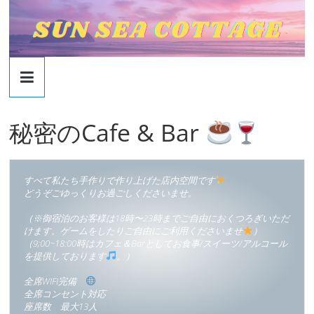
コ
ン
テ
ン
SUNSEACOTTAGE
ツ
へ
SUNSEACOTTAGE
ス
秘密のCafe & Bar
キ
ッ
プ
すべて私たち手作りで作り上げた店内空間です
どうぞごゆっくりお過ごしくださいませ。

（※御宿泊のお客様は18時〜23時までご自由におくつろぎいただ
けます。ゲームをしたりご自由にご利用くださいませ
）

（9;00~18:00時はカフェ＆Barとしてお食事/スイーツ/アルコール
を提供しております
。）

全席WIFI完備　
全席コンセント対応
