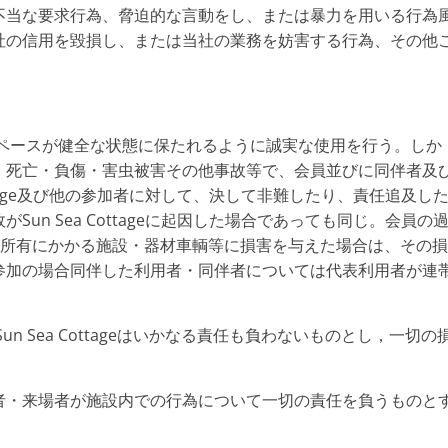
不当な要求行為、脅迫的な言動をし、または暴力を用いる行為
社の信用を毀損し、または当社の業務を妨害する行為、その他
スペースが健全な状態に保たれるように誠実な使用を行う。しか
、死亡・負傷・害虫被害その他事故等で、会員並びに同伴者及
ottage及び他の参加者に対して、決して非難したり、責任追及し
un Sea Cottageに起因した場合であっても同じ。会員の
 Cottageの所有にかかる施設・器材車輌等に損害を与えた場合は、その損
参加の場合同伴した利用者・同伴者については代表利用者が連
 Sea Cottageはいかなる責任も負わないものとし，一切の
者・来場者が施設内での行為について一切の責任を負うものと