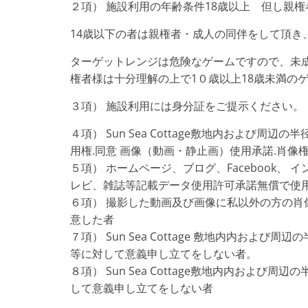
２項） 施設利用の年齢条件18歳以上 但し親
14歳以下の者は親権者・成人の同伴をして頂き
ターゲットレンジは危険なゲームですので、未
権者様は十分理解の上で1０歳以上18歳未満の
３項） 施設利用には身分証をご提示ください。
４項） Sun Sea Cottage敷地内および
用権.同意 画像（動画・静止画）使用承諾.肖像
５項） ホームページ、ブログ、Facebook、 イ
レビ、雑誌等記載データ使用許可承諾無償で使
６項） 撮影した動画及び画像に私以外の方の
意した者
７項） Sun Sea Cottage 敷地内内およ
等に対して意義申し立てをしない者。
８項） Sun Sea Cottage敷地内内およ
して意義申し立てをしない者