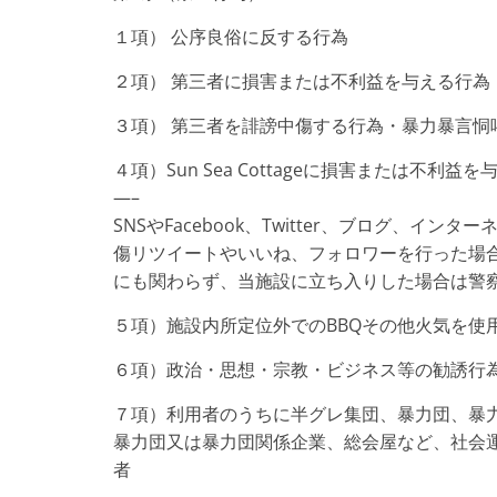
１項） 公序良俗に反する行為
２項） 第三者に損害または不利益を与える行為
３項） 第三者を誹謗中傷する行為・暴力暴言恫
４項）Sun Sea Cottageに損害または
—–
SNSやFacebook、Twitter、ブログ、
傷リツイートやいいね、フォロワーを行った場
にも関わらず、当施設に立ち入りした場合は警
５項）施設内所定位外でのBBQその他火気を使
６項）政治・思想・宗教・ビジネス等の勧誘行
７項）利用者のうちに半グレ集団、暴力団、暴
暴力団又は暴力団関係企業、総会屋など、社会
者