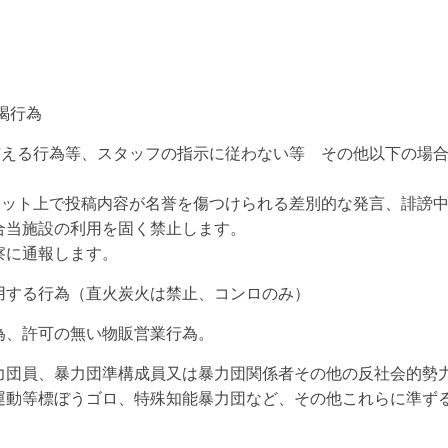
喝行為
不利益を与える行為等、スタッフの指示に従わない等 その他以下の場
インターネット上で投稿内容が名誉を傷つけられる差別的な発言、誹謗
合当施設の利用を固く禁止します。
察に通報します。
用する行為（直火炭火は禁止、コンロのみ）
為、許可の無い物販営業行為。
力団員、暴力団準構成員又は暴力団関係者その他の反社会的勢
運動等標ぼうゴロ、特殊知能暴力団など、その他これらに準ず