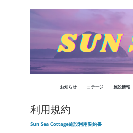
コ
ン
テ
ン
ツ
へ
ス
キ
ッ
プ
SUNSEACOTTA
お知らせ
コテージ
施設情報
SUNSEACOTTAGE
利用規約
Sun Sea Cottage施設利用誓約書