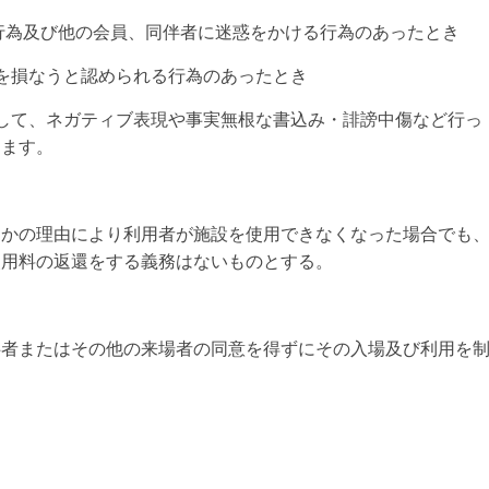
をきたす行為及び他の会員、同伴者に迷惑をかける行為のあったとき
を損なうと認められる行為のあったとき
ッフに対して、ネガティブ表現や事実無根な書込み・誹謗中傷など行っ
します。
倒産等何らかの理由により利用者が施設を使用できなくなった場合でも
会費・使用料の返還をする義務はないものとする。
者及び同伴者またはその他の来場者の同意を得ずにその入場及び利用を