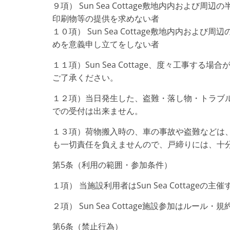
９項） Sun Sea Cottage敷地内内およ
印刷物等の提供を求めない者
１０項） Sun Sea Cottage敷地内内お
めを意義申し立てをしない者
１１項）Sun Sea Cottage、度々工事
ご了承ください。
１２項）当日発生した、盗難・落し物・トラブ
での受付は出来ません。
１３項）荷物搬入時の、車の事故や盗難などは
も一切責任を負えませんので、戸締りには、十
第5条（利用の範囲・参加条件）
１項） 当施設利用者はSun Sea Cottage
２項） Sun Sea Cottage施設参加はルー
第6条（禁止行為）